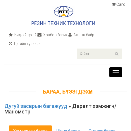
Сагс
РЕЗИН ТЕХНИК ТЕХНОЛОГИ
Бидний тухай
Холбоо барих
Ажлын байр
Цагийн хуваарь
Хөтөч
цэс
БАРАА, БҮТЭЭГДЭХҮҮН
Дугуй засврын багажууд
» Даралт хэмжигч/
Манометр