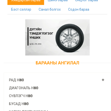
Хямдарсан бараа
Шинэ бараа
Онцлог бараа
Бэст сэллэр
Санал болгох
Содон бараа
БАРААНЫ АНГИЛАЛ
РАД НӨХӨӨС
ДИАГОНАЛЬ НӨХӨӨС
СҮВЛЭГЧ НӨХӨӨС
БУСАД НӨХӨӨС