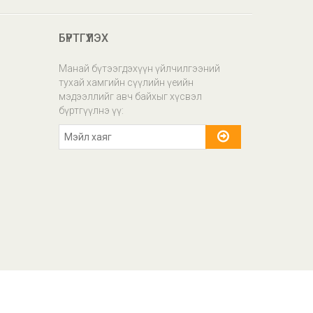
хуучин Баянзүрхийн Товчоо Даваа
- Баасан 09:30-17:00 Бямба 10:00-
16:00 /Засвар, үйлчилгээ, худалдаа,
БҮРТГҮҮЛЭХ
сургалт, зөвлөгөө/ ---------- 3. ТИП
ТОП БАРУУН САЛБАР:
Манай бүтээгдэхүүн үйлчилгээний
Сонсголонгийн зам, Мах Маркетын
тухай хамгийн сүүлийн үеийн
уулзвар Юнайтед Ойл худалдааны
мэдээллийг авч байхыг хүсвэл
төв, 1-р павьлон Даваа - Баасан
бүртгүүлнэ үү:
09:00-18:00 Бямба 10:00-17:00 Ням
амарна /Худалдаа болон дугуй
хүлээн авах цэг/