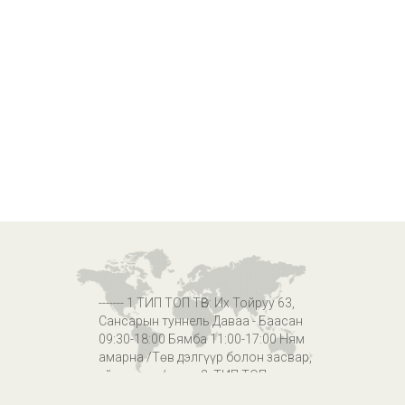
------- 1.ТИП ТОП ТӨВ: Их Тойруу 63,
Сансарын туннель Даваа - Баасан
09:30-18:00 Бямба 11:00-17:00 Ням
амарна /Төв дэлгүүр болон засвар,
үйлчилгээ/ -------- 2. ТИП ТОП
ЗАСВАРЫН ТӨВ: Ногоон зоорь 45,