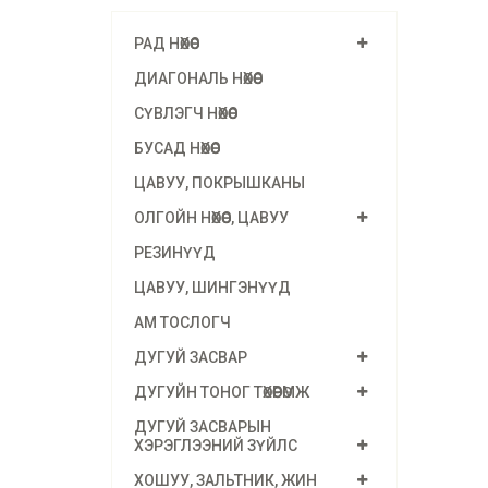
РАД НӨХӨӨС
ДИАГОНАЛЬ НӨХӨӨС
СҮВЛЭГЧ НӨХӨӨС
БУСАД НӨХӨӨС
ЦАВУУ, ПОКРЫШКАНЫ
ОЛГОЙН НӨХӨӨС, ЦАВУУ
РЕЗИНҮҮД
ЦАВУУ, ШИНГЭНҮҮД
АМ ТОСЛОГЧ
ДУГУЙ ЗАСВАР
ДУГУЙН ТОНОГ ТӨХӨӨРӨМЖ
ДУГУЙ ЗАСВАРЫН
ХЭРЭГЛЭЭНИЙ ЗҮЙЛС
ХОШУУ, ЗАЛЬТНИК, ЖИН