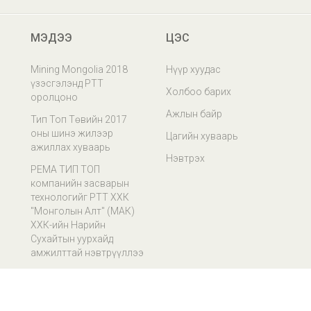
МЭДЭЭ
ЦЭС
Mining Mongolia 2018
Нүүр хуудас
үзэсгэлэнд РТТ
Холбоо барих
оролцоно
Ажлын байр
Тип Топ Төвийн 2017
оны шинэ жилээр
Цагийн хуваарь
ажиллах хуваарь
Нэвтрэх
РЕМА ТИП ТОП
компанийн засварын
технологийг РТТ ХХК
"Монголын Алт" (МАК)
ХХК-ийн Нарийн
Сухайтын уурхайд
амжилттай нэвтрүүллээ