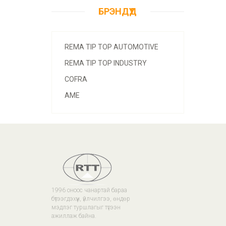
БРЭНДҮҮД
REMA TIP TOP AUTOMOTIVE
REMA TIP TOP INDUSTRY
COFRA
AME
1996 оноос чанартай бараа
бүтээгдэхүүн, үйлчилгээ, өндөр
мэдлэг туршлагыг түгээн
ажиллаж байна.