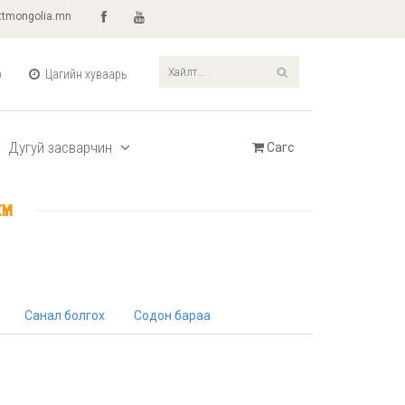
ttmongolia.mn
р
Цагийн хуваарь
Дугуй засварчин
Сагс
ҮН
Санал болгох
Содон бараа