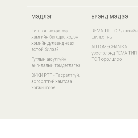
МЭДЛЭГ
БРЭНД МЭДЭЭ
Тип Топ нөхөөсөө
REMA TIP TOP дэлхийн
хамгийн багадаа хэдэн
шилдэг нь
хэмийн дулаанд наах
AUTOMECHANIKA
ёстой билээ?
үзэсгэлэнд РЕМА ТИП
Гутлын аюулгүйн
ТОП оролцлоо
ангилалын тэмдэглэгээ
ВИКИ РТТ - Тасралтгүй,
зогсолтгүй хамтдаа
хөгжицгөөе