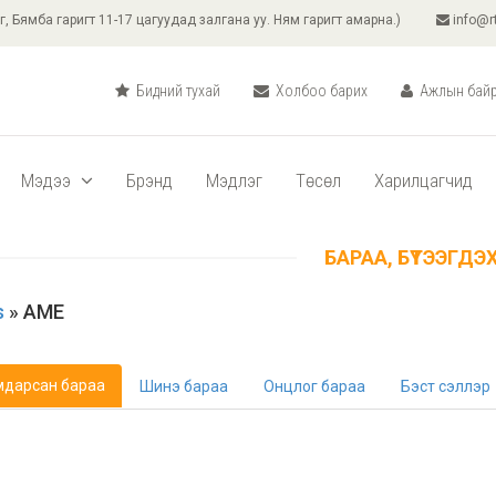
г, Бямба гаригт 11-17 цагуудад залгана уу. Ням гаригт амарна.)
info@r
Бидний тухай
Холбоо барих
Ажлын бай
Мэдээ
Брэнд
Мэдлэг
Төсөл
Харилцагчид
БАРАА, БҮТЭЭГДЭХҮ
s
» AME
мдарсан бараа
Шинэ бараа
Онцлог бараа
Бэст сэллэр